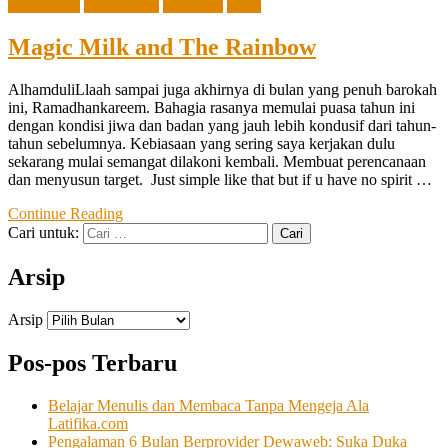
DIY games
Eksperimen
Parenting
Sains
Magic Milk and The Rainbow
AlhamduliLlaah sampai juga akhirnya di bulan yang penuh barokah
ini, Ramadhankareem. Bahagia rasanya memulai puasa tahun ini
dengan kondisi jiwa dan badan yang jauh lebih kondusif dari tahun-
tahun sebelumnya. Kebiasaan yang sering saya kerjakan dulu
sekarang mulai semangat dilakoni kembali. Membuat perencanaan
dan menyusun target. Just simple like that but if u have no spirit …
Continue Reading
Cari untuk:
Arsip
Arsip
Pos-pos Terbaru
Belajar Menulis dan Membaca Tanpa Mengeja Ala
Latifika.com
Pengalaman 6 Bulan Berprovider Dewaweb: Suka Duka