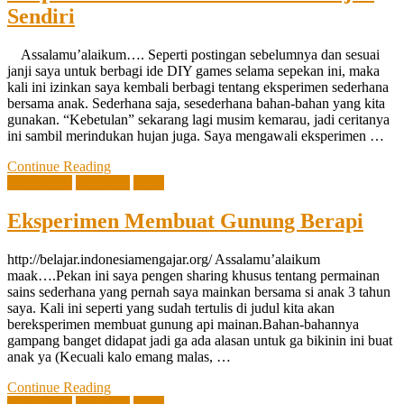
Sendiri
Assalamu’alaikum…. Seperti postingan sebelumnya dan sesuai
janji saya untuk berbagi ide DIY games selama sepekan ini, maka
kali ini izinkan saya kembali berbagi tentang eksperimen sederhana
bersama anak. Sederhana saja, sesederhana bahan-bahan yang kita
gunakan. “Kebetulan” sekarang lagi musim kemarau, jadi ceritanya
ini sambil merindukan hujan juga. Saya mengawali eksperimen …
Continue Reading
DIY games
Parenting
Sains
Eksperimen Membuat Gunung Berapi
http://belajar.indonesiamengajar.org/ Assalamu’alaikum
maak….Pekan ini saya pengen sharing khusus tentang permainan
sains sederhana yang pernah saya mainkan bersama si anak 3 tahun
saya. Kali ini seperti yang sudah tertulis di judul kita akan
bereksperimen membuat gunung api mainan.Bahan-bahannya
gampang banget didapat jadi ga ada alasan untuk ga bikinin ini buat
anak ya (Kecuali kalo emang malas, …
Continue Reading
DIY games
Parenting
Sains