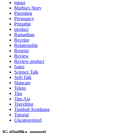
mpasi
Muthia's Story
Parenting
Pregnancy
Printable
product
Ramadhan
Receipe
Relationship
Resensi
Review
Review product
Sains
Science Talk
Self-Talk
Skincare
Tekno
Tips
Tips Ala
Travelling
Tumbuh Kembang
Tutorial
Uncategorized
IG @latifika_sumanti