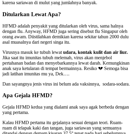
karena sariawan di mulut yang jumlahnya banyak.
Ditularkan Lewat Apa?
HFMD adalah penyakit yang ditularkan oleh virus, sama halnya
dengan flu. Anyway, HFMD juga sering disebut flu Singapur oleh
orang awam. Diistilahkan demikian karena sekitar tahun 2000 dulu
asal muasalnya dari negeri singa itu.
Virusnya masuk ke tubuh lewat
udara, kontak kulit dan air liur.
Jika saat itu imunitas tubuh melemah, virus akan menjebol
pertahanan badan dan menyebarkannya lewat darah. Kemungkinan
anak saya ketularan di tempat bermainnya. Resiko 💔 Semoga bisa
jadi latihan imunitas mu ya, Dek….
Dan sayangnya jenis virus ini belum ada vaksinnya, sodara-sodara.
Apa Gejala HFMD?
Gejala HFMD kedua yang dialami anak saya agak berbeda dengan
yang pertama.
Kalau HFMD pertama itu gejalanya sesuai dengan teori. Ruam-
ruam di telapak kaki dan tangan, juga sariawan yang semuanya
ditandai dengan demam kisaran 37.5° tepat pada hari sebelumnya.