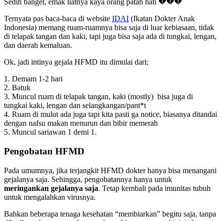
Sedih banget, emak liatnya kaya orang patah hati 💔💔💔
Ternyata pas baca-baca di website
IDAI
(Ikatan Dokter Anak
Indonesia) memang ruam-ruamnya bisa saja di luar kebiasaan, tidak
di telapak tangan dan kaki, tapi juga bisa saja ada di tungkai, lengan,
dan daerah kemaluan.
Ok, jadi intinya gejala HFMD itu dimulai dari;
1. Demam 1-2 hari
2. Batuk
3. Muncul ruam di telapak tangan, kaki (mostly) bisa juga di
tungkai kaki, lengan dan selangkangan/pant*t
4. Ruam di mulut ada juga tapi kita pasti ga notice, biasanya ditandai
dengan nafsu makan menurun dan bibir memerah
5. Muncul sariawan 1 demi 1.
Pengobatan HFMD
Pada umumnya, jika terjangkit HFMD dokter hanya bisa menangani
gejalanya saja. Sehingga, pengobatannya hanya untuk
meringankan gejalanya saja
. Tetap kembali pada imunitas tubuh
untuk mengalahkan virusnya.
Bahkan beberapa tenaga kesehatan “membiarkan” begitu saja, tanpa