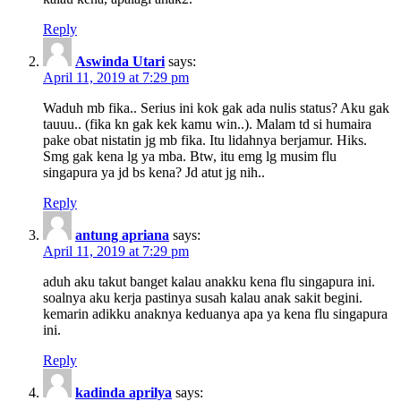
Reply
Aswinda Utari
says:
April 11, 2019 at 7:29 pm
Waduh mb fika.. Serius ini kok gak ada nulis status? Aku gak
tauuu.. (fika kn gak kek kamu win..). Malam td si humaira
pake obat nistatin jg mb fika. Itu lidahnya berjamur. Hiks.
Smg gak kena lg ya mba. Btw, itu emg lg musim flu
singapura ya jd bs kena? Jd atut jg nih..
Reply
antung apriana
says:
April 11, 2019 at 7:29 pm
aduh aku takut banget kalau anakku kena flu singapura ini.
soalnya aku kerja pastinya susah kalau anak sakit begini.
kemarin adikku anaknya keduanya apa ya kena flu singapura
ini.
Reply
kadinda aprilya
says: