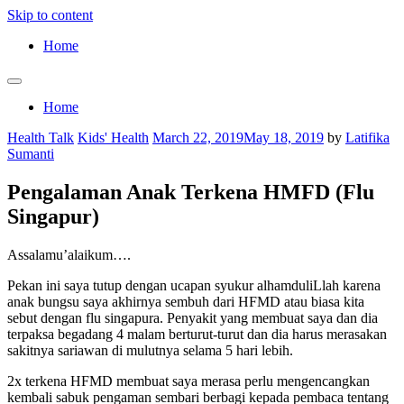
Skip to content
Home
Home
Health Talk
Kids' Health
March 22, 2019
May 18, 2019
by
Latifika
Sumanti
Pengalaman Anak Terkena HMFD (Flu
Singapur)
Assalamu’alaikum….
Pekan ini saya tutup dengan ucapan syukur alhamduliLlah karena
anak bungsu saya akhirnya sembuh dari HFMD atau biasa kita
sebut dengan flu singapura. Penyakit yang membuat saya dan dia
terpaksa begadang 4 malam berturut-turut dan dia harus merasakan
sakitnya sariawan di mulutnya selama 5 hari lebih.
2x terkena HFMD membuat saya merasa perlu mengencangkan
kembali sabuk pengaman sembari berbagi kepada pembaca tentang