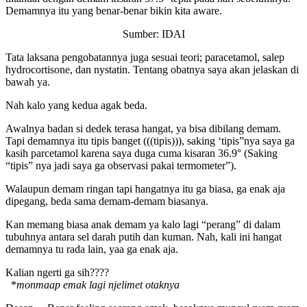
Demamnya itu yang benar-benar bikin kita aware.
Sumber: IDAI
Tata laksana pengobatannya juga sesuai teori; paracetamol, salep
hydrocortisone, dan nystatin. Tentang obatnya saya akan jelaskan di
bawah ya.
Nah kalo yang kedua agak beda.
Awalnya badan si dedek terasa hangat, ya bisa dibilang demam.
Tapi demamnya itu tipis banget (((tipis))), saking ‘tipis”nya saya ga
kasih parcetamol karena saya duga cuma kisaran 36.9° (Saking
“tipis” nya jadi saya ga observasi pakai termometer”).
Walaupun demam ringan tapi hangatnya itu ga biasa, ga enak aja
dipegang, beda sama demam-demam biasanya.
Kan memang biasa anak demam ya kalo lagi “perang” di dalam
tubuhnya antara sel darah putih dan kuman. Nah, kali ini hangat
demamnya tu rada lain, yaa ga enak aja.
Kalian ngerti ga sih????
*
monmaap emak lagi njelimet otaknya