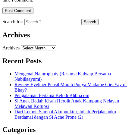
Search for:
Archives
Archives
Recent Posts
Mengenal Naturophaty (Resume Kulwap Bersama
Nabillaayumi)
Review Eyeliner Pensil Murah Punya Madame Gie: Yay or
Bhay?
Pengalaman Pertama Beli di Blibli.com
Si Anak Badai: Kisah Heroik Anak Kampung Nelayan
Melawan Korupsi
Dari Lemon Sampai Akupunktur, Inilah Perjalananku
Berdamai dengan Si Acne Prone (2)
Categories