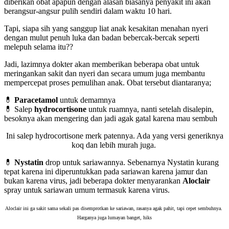
diberikan obat apapun dengan alasan biasanya penyakit ini akan
berangsur-angsur pulih sendiri dalam waktu 10 hari.
Tapi, siapa sih yang sanggup liat anak kesakitan menahan nyeri
dengan mulut penuh luka dan badan bebercak-bercak seperti
melepuh selama itu??
Jadi, lazimnya dokter akan memberikan beberapa obat untuk
meringankan sakit dan nyeri dan secara umum juga membantu
mempercepat proses pemulihan anak. Obat tersebut diantaranya;
💊
Paracetamol
untuk demamnya
💊 Salep
hydrocortisone
untuk ruamnya, nanti setelah disalepin,
besoknya akan mengering dan jadi agak gatal karena mau sembuh
Ini salep hydrocortisone merk patennya. Ada yang versi generiknya
koq dan lebih murah juga.
💊
Nystatin
drop untuk sariawannya. Sebenarnya Nystatin kurang
tepat karena ini diperuntukkan pada sariawan karena jamur dan
bukan karena virus, jadi beberapa dokter menyarankan
Aloclair
spray untuk sariawan umum termasuk karena virus.
Aloclair ini ga sakit sama sekali pas disemprotkan ke sariawan, rasanya agak pahit, tapi cepet sembuhnya.
Harganya juga lumayan banget, hiks