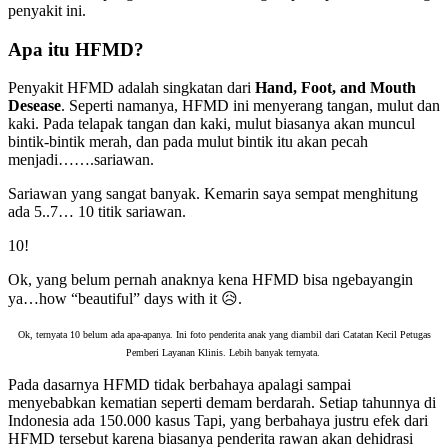
penyakit ini.
Apa itu HFMD?
Penyakit HFMD adalah singkatan dari
Hand, Foot, and Mouth
Desease
. Seperti namanya, HFMD ini menyerang tangan, mulut dan
kaki. Pada telapak tangan dan kaki, mulut biasanya akan muncul
bintik-bintik merah, dan pada mulut bintik itu akan pecah
menjadi…….sariawan.
Sariawan yang sangat banyak. Kemarin saya sempat menghitung
ada 5..7… 10 titik sariawan.
10!
Ok, yang belum pernah anaknya kena HFMD bisa ngebayangin
ya…how “beautiful” days with it 😥.
Ok, ternyata 10 belum ada apa-apanya. Ini foto penderita anak yang diambil dari Catatan Kecil Petugas
Pemberi Layanan Klinis. Lebih banyak ternyata.
Pada dasarnya HFMD tidak berbahaya apalagi sampai
menyebabkan kematian seperti demam berdarah. Setiap tahunnya di
Indonesia ada 150.000 kasus Tapi, yang berbahaya justru efek dari
HFMD tersebut karena biasanya penderita rawan akan dehidrasi