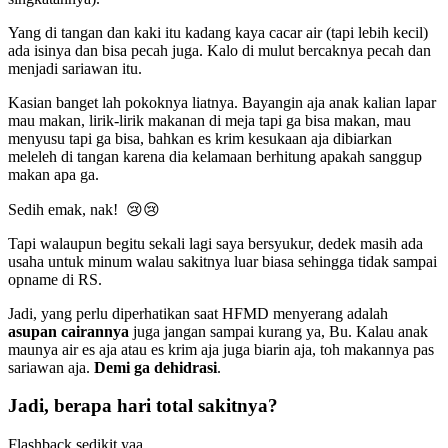
Yang di tangan dan kaki itu kadang kaya cacar air (tapi lebih kecil)
ada isinya dan bisa pecah juga. Kalo di mulut bercaknya pecah dan
menjadi sariawan itu.
Kasian banget lah pokoknya liatnya. Bayangin aja anak kalian lapar
mau makan, lirik-lirik makanan di meja tapi ga bisa makan, mau
menyusu tapi ga bisa, bahkan es krim kesukaan aja dibiarkan
meleleh di tangan karena dia kelamaan berhitung apakah sanggup
makan apa ga.
Sedih emak, nak! 😢😢
Tapi walaupun begitu sekali lagi saya bersyukur, dedek masih ada
usaha untuk minum walau sakitnya luar biasa sehingga tidak sampai
opname di RS.
Jadi, yang perlu diperhatikan saat HFMD menyerang adalah
asupan cairannya
juga jangan sampai kurang ya, Bu. Kalau anak
maunya air es aja atau es krim aja juga biarin aja, toh makannya pas
sariawan aja.
Demi ga dehidrasi
.
Jadi, berapa hari total sakitnya?
Flashback sedikit yaa…