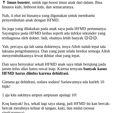
💊
Imun booster
, untuk nge-boost imun anak dari dalam. Bisa
Imunos kids, Imboost kids, dan semacamnya.
Nah, 4 obat ini biasanya yang digunakan untuk membantu
penyembuhan anak dengan HFMD.
Itu juga yang dilakukan pada anak saya pada HFMD pertamanya.
Sayangnya pada HFMD kedua seperti ada infeksi sekunder yang
terdiagnosa oleh dokter. Jadi, obatnya lebih banyak 😥😥😥.
Yah, percaya aja lah sama dokternya, insya Alloh sudah tepat tata
laksana pengobatannya. Dan yang pasti selalu berdoa semoga Alloh
menyembuhkannya lewat ikhtiar obat yang tepat.
Dan saya bersyukur sekali HFMD anak saya tidak berujung pada
jarum infus alias harus rawat inap. Karena ternyata
banyak kasus
HFMD harus diinfus karena dehidrasi.
Gimana ga dehidrasi, sodara sodara! Sariawannya ada kurleb 10
bijik!
1 aja kita sakitnya ampun ampunan apalagi 10!
Koq banyak! Iya, sekali lagi saya ulang, jadi HFMD itu kan bercak-
bercak merahnya keluar di tangan, kaki, dan mulut (sesuai
singkatannya).