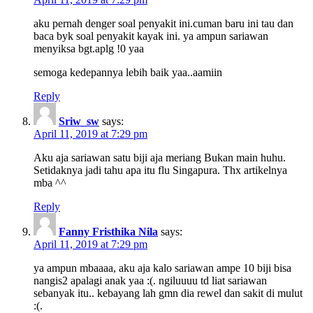
aku pernah denger soal penyakit ini.cuman baru ini tau dan
baca byk soal penyakit kayak ini. ya ampun sariawan
menyiksa bgt.aplg !0 yaa
semoga kedepannya lebih baik yaa..aamiin
Reply
Sriw_sw
says:
April 11, 2019 at 7:29 pm
Aku aja sariawan satu biji aja meriang Bukan main huhu.
Setidaknya jadi tahu apa itu flu Singapura. Thx artikelnya
mba ^^
Reply
Fanny Fristhika Nila
says:
April 11, 2019 at 7:29 pm
ya ampun mbaaaa, aku aja kalo sariawan ampe 10 biji bisa
nangis2 apalagi anak yaa :(. ngiluuuu td liat sariawan
sebanyak itu.. kebayang lah gmn dia rewel dan sakit di mulut
:(.