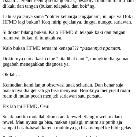
Daaan… Bener feeling seorang emak, besoknya muncul ruam-ruam
di kaki dan tangan (bukan telapak), dan bok*ng.
Lalu saya tanya sama “dokter keluarga langganan”, ini apa ya Dok?
HFMD lagi bukan? Koq mirip gejalanya, tinggal nunggu sariawan.
Si dokter bilang bukan. Kalo HFMD di telapak kaki dan tangan
ruamnya, bukan di tungkainya.
Kalo bukan HFMD terus ini kenapa??? *
pasiennya ngototan.
Dokternya cuma kasih clue “kita lihat nanti”, mungkin dia ga mau
gegabah menegakkan diagnosa ya.
Ok lah…
Kemudian kami lanjut observasi anak seharian. Dan benar saja
malamnya dia gelisah ga bisa menyusu. Besoknya menyusul ruam-
ruam di mulut pecah menjadi sariawan satu persatu.
Fix lah ini HFMD, Ceu!
Sejak hari itu mulailah drama anak rewel. Siang rewel, malam
rewel. Mau nyusu ga bisa, makan apalagi, minum air putih aja
sampai basah-basah karena mulutnya ga bisa nempel ke bibir gelas.