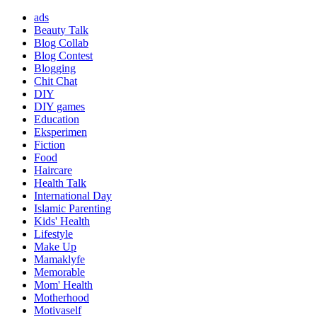
ads
Beauty Talk
Blog Collab
Blog Contest
Blogging
Chit Chat
DIY
DIY games
Education
Eksperimen
Fiction
Food
Haircare
Health Talk
International Day
Islamic Parenting
Kids' Health
Lifestyle
Make Up
Mamaklyfe
Memorable
Mom' Health
Motherhood
Motivaself