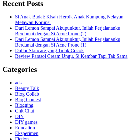
Recent Posts
Si Anak Badai: Kisah Heroik Anak Kampung Nelayan
Melawan Korupsi
Dari Lemon Sampai Akupunktur, Inilah Perjalananku
Berdamai dengan Si Acne Prone (2)
Dari Lemon Sampai Akupunktur, Inilah Perjalananku
Berdamai dengan Si Acne Prone (1)
Daftar Skincare yang Tidak Cocok
Review Parasol Cream Ungu. Si Kembar Tapi Tak Sama
Categories
ads
Beauty Talk
Blog Collab
Blog Contest
Blogging
Chit Chat
DIY
DIY games
Education
Eksperimen
Fiction