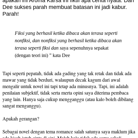
apakah ini Aroma Karsa ini fiktif apa cerita nyata. Dan
Dee sukses parah membuat batasan ini jadi kabur.
Parah!
Fiksi yang berhasil ketika dibaca akan terasa seperti
nonfiksi, dan nonfiksi yang berhasil ketika dibaca akan
terasa seperti fiksi dan s
aya sepenuhnya sepakat
(dengan teori ini) ” kata Dee
Tapi seperti pepatah, tidak ada gading yang tak retak dan tidak ada
mawar yang tidak berduri, walaupun decak kagum dari awal
mengalir untuk novel ini tapi tetap ada minusnya. Tapi, ini adalah
penilaian subjektif, tidak serta merta opini saya diterima pembaca
yang lain. Hanya saja cukup mengganggu (atau kalo boleh dibilang
sangat menganggu).
Apakah gerangan?
Sebagai novel dengan tema romance salah satunya saya maklum jika
ada kisah jatuh cinta di sini. Malah kalo tidak ada sama sekali