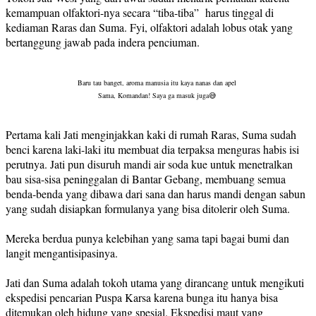
kemampuan olfaktori-nya secara “tiba-tiba” harus tinggal di
kediaman Raras dan Suma. Fyi, olfaktori adalah lobus otak yang
bertanggung jawab pada indera penciuman.
Baru tau banget, aroma manusia itu kaya nanas dan apel
Sama, Komandan! Saya ga masuk juga😅
Pertama kali Jati menginjakkan kaki di rumah Raras, Suma sudah
benci karena laki-laki itu membuat dia terpaksa menguras habis isi
perutnya. Jati pun disuruh mandi air soda kue untuk menetralkan
bau sisa-sisa peninggalan di Bantar Gebang, membuang semua
benda-benda yang dibawa dari sana dan harus mandi dengan sabun
yang sudah disiapkan formulanya yang bisa ditolerir oleh Suma.
Mereka berdua punya kelebihan yang sama tapi bagai bumi dan
langit mengantisipasinya.
Jati dan Suma adalah tokoh utama yang dirancang untuk mengikuti
ekspedisi pencarian Puspa Karsa karena bunga itu hanya bisa
ditemukan oleh hidung yang spesial. Ekspedisi maut yang