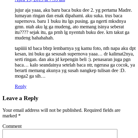
jujur aja yaaa, aku baru baca buku dee 2. yg pertama Madre.
lumayan ringan dan enak dipahami. aku suka. trus baca
supernova. baru 1 buku itu lgs pusing. ga ngerti mksdnya
gmn. ntah aku lg ga mudeng, ato memang isinya seberat
itu???? sejak itu, ga prnh lg nyentuh buku dee. krn takut ga
mudeng hahahahah.
tapiiiii td baca bbrp lembarnya yg kamu foto, nth napa aku dpt
kesan, ini buku ga sesusah supernova yaaa… dr kalimat2nya,
serti ringan. dan aku jd kepengin beli :). penasaran juga pgn
baca… kalo seandainya setelah baca ntr, ngerasa ga cocok, ya
berarti memang akunya yg susah nangkep tulisan dee :D.
moga2 ga sih…
Reply
Leave a Reply
Your email address will not be published.
Required fields are
marked
*
Comment