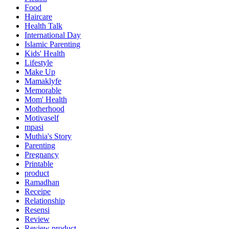
Food
Haircare
Health Talk
International Day
Islamic Parenting
Kids' Health
Lifestyle
Make Up
Mamaklyfe
Memorable
Mom' Health
Motherhood
Motivaself
mpasi
Muthia's Story
Parenting
Pregnancy
Printable
product
Ramadhan
Receipe
Relationship
Resensi
Review
Review product