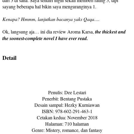
dari 5 di sana. Saya sendiri ingin sekali memberi rating 5, tapi
sayang beberapa hal bikin saya menguranginya 1.
Kenapa? Hmmm, lanjutkan bacanya yaks Qaqa….
Ok, langsung aja… ini dia review Aroma Karsa,
the thickest and
the soonest-complete novel I have ever read.
Detail
Penulis: Dee Lestari
Penerbit: Bentang Pustaka
Desain sampul: Hezky Kurniawan
ISBN: 978-602-291-463-1
Cetakan kedua: November 2018
Halaman: 710 halaman
Genre: Mistery, romance, dan fantasy