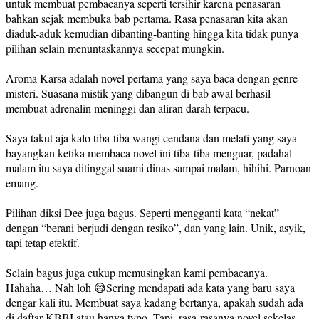
untuk membuat pembacanya seperti tersihir karena penasaran
bahkan sejak membuka bab pertama. Rasa penasaran kita akan
diaduk-aduk kemudian dibanting-banting hingga kita tidak punya
pilihan selain menuntaskannya secepat mungkin.
Aroma Karsa adalah novel pertama yang saya baca dengan genre
misteri. Suasana mistik yang dibangun di bab awal berhasil
membuat adrenalin meninggi dan aliran darah terpacu.
Saya takut aja kalo tiba-tiba wangi cendana dan melati yang saya
bayangkan ketika membaca novel ini tiba-tiba menguar, padahal
malam itu saya ditinggal suami dinas sampai malam, hihihi. Parnoan
emang.
Pilihan diksi Dee juga bagus. Seperti mengganti kata “nekat”
dengan “berani berjudi dengan resiko”, dan yang lain. Unik, asyik,
tapi tetap efektif.
Selain bagus juga cukup memusingkan kami pembacanya.
Hahaha… Nah loh 😅Sering mendapati ada kata yang baru saya
dengar kali itu. Membuat saya kadang bertanya, apakah sudah ada
di daftar KBBI atau hanya typo. Tapi, rasa-rasanya novel sekelas