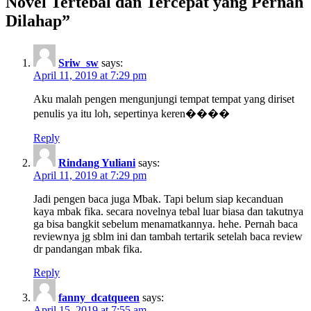
Novel Tertebal dan Tercepat yang Pernah
Dilahap”
Sriw_sw
says:
April 11, 2019 at 7:29 pm
Aku malah pengen mengunjungi tempat tempat yang diriset
penulis ya itu loh, sepertinya keren����
Reply
Rindang Yuliani
says:
April 11, 2019 at 7:29 pm
Jadi pengen baca juga Mbak. Tapi belum siap kecanduan
kaya mbak fika. secara novelnya tebal luar biasa dan takutnya
ga bisa bangkit sebelum menamatkannya. hehe. Pernah baca
reviewnya jg sblm ini dan tambah tertarik setelah baca review
dr pandangan mbak fika.
Reply
fanny_dcatqueen
says:
April 15, 2019 at 7:55 am