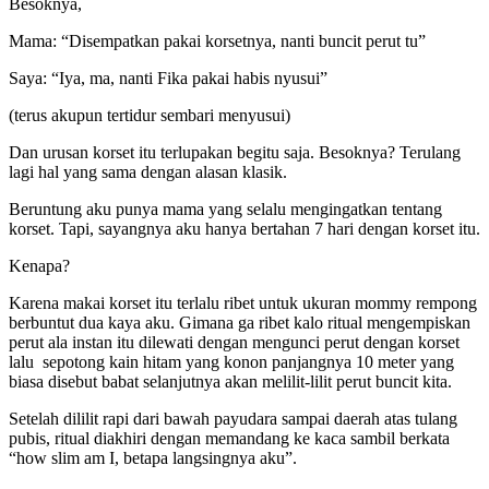
Besoknya,
Mama: “Disempatkan pakai korsetnya, nanti buncit perut tu”
Saya: “Iya, ma, nanti Fika pakai habis nyusui”
(terus akupun tertidur sembari menyusui)
Dan urusan korset itu terlupakan begitu saja. Besoknya? Terulang
lagi hal yang sama dengan alasan klasik.
Beruntung aku punya mama yang selalu mengingatkan tentang
korset. Tapi, sayangnya aku hanya bertahan 7 hari dengan korset itu.
Kenapa?
Karena makai korset itu terlalu ribet untuk ukuran mommy rempong
berbuntut dua kaya aku. Gimana ga ribet kalo ritual mengempiskan
perut ala instan itu dilewati dengan mengunci perut dengan korset
lalu sepotong kain hitam yang konon panjangnya 10 meter yang
biasa disebut babat selanjutnya akan melilit-lilit perut buncit kita.
Setelah dililit rapi dari bawah payudara sampai daerah atas tulang
pubis, ritual diakhiri dengan memandang ke kaca sambil berkata
“how slim am I, betapa langsingnya aku”.