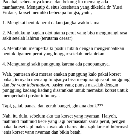
Padahal, sebenarnya korset dan bekung itu memang ada
manfaatnya. Mengutip di situs kesehatan yang dikelola dr. Yusri
Firdaus, korset memiliki beberapa fungsi, yaitu;
1. Mengikat bentuk perut dalam jangka waktu lama
2. Mendukung bagian otot utama perut yang bisa mengurangi rasa
sakit setelah lahiran (terutama caesar)
3. Membantu memperbaiki postur tubuh dengan mengembalikan
bentuk ligamen perut yang longgar setelah melahirkan
4. Mengurangi sakit punggung karena ada penopangnya.
Wah, pantesan aku merasa enakan punggung kalo pakai korset
babat, ternyata memang fungsinya bisa mengurangi sakit punggung
dan
for your information
, pasien yang punya masalah dengan
punggung kadang-kadang disarankan untuk memakai korset untuk
memperbaiki postur tubuhnya.
Tapi, gatal, panas, dan gerah banget, gimana donk???
Nah, itu dulu, sebelum aku tau korset yang nyaman. Haiyoh,
mahmud-mahmud kece yang lagi bermasalah sama perut, pengen
pakai korset tapi males
kayak aku
harus pintar-pintar cari informasi
jenis korset yang nyaman dan bikin betah.