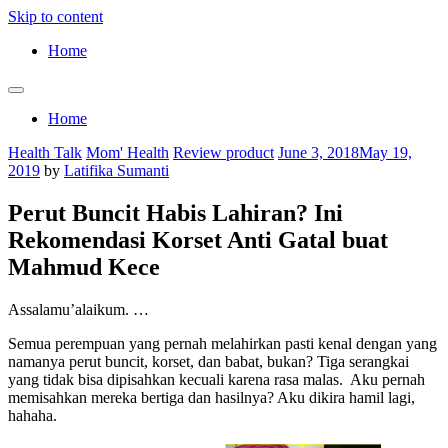
Skip to content
Home
Home
Health Talk
Mom' Health
Review product
June 3, 2018
May 19,
2019
by
Latifika Sumanti
Perut Buncit Habis Lahiran? Ini
Rekomendasi Korset Anti Gatal buat
Mahmud Kece
Assalamu’alaikum. …
Semua perempuan yang pernah melahirkan pasti kenal dengan yang
namanya perut buncit, korset, dan babat, bukan? Tiga serangkai
yang tidak bisa dipisahkan kecuali karena rasa malas. Aku pernah
memisahkan mereka bertiga dan hasilnya? Aku dikira hamil lagi,
hahaha.