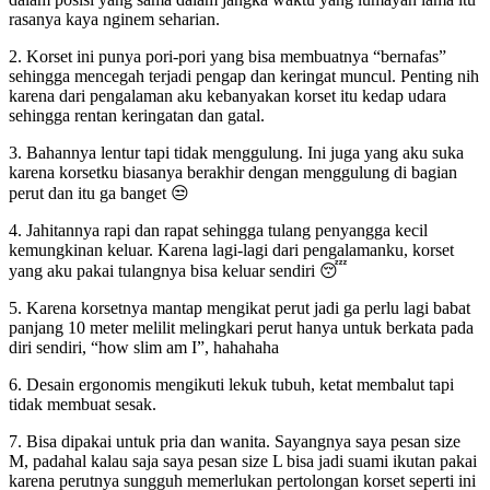
rasanya kaya nginem seharian.
2. Korset ini punya pori-pori yang bisa membuatnya “bernafas”
sehingga mencegah terjadi pengap dan keringat muncul. Penting nih
karena dari pengalaman aku kebanyakan korset itu kedap udara
sehingga rentan keringatan dan gatal.
3. Bahannya lentur tapi tidak menggulung. Ini juga yang aku suka
karena korsetku biasanya berakhir dengan menggulung di bagian
perut dan itu ga banget 😒
4. Jahitannya rapi dan rapat sehingga tulang penyangga kecil
kemungkinan keluar. Karena lagi-lagi dari pengalamanku, korset
yang aku pakai tulangnya bisa keluar sendiri 😴
5. Karena korsetnya mantap mengikat perut jadi ga perlu lagi babat
panjang 10 meter melilit melingkari perut hanya untuk berkata pada
diri sendiri, “how slim am I”, hahahaha
6. Desain ergonomis mengikuti lekuk tubuh, ketat membalut tapi
tidak membuat sesak.
7. Bisa dipakai untuk pria dan wanita. Sayangnya saya pesan size
M, padahal kalau saja saya pesan size L bisa jadi suami ikutan pakai
karena perutnya sungguh memerlukan pertolongan korset seperti ini