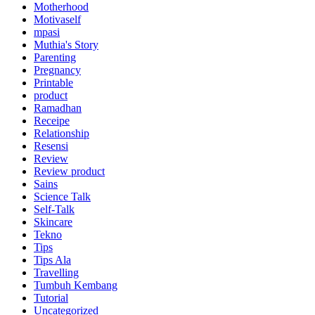
Motherhood
Motivaself
mpasi
Muthia's Story
Parenting
Pregnancy
Printable
product
Ramadhan
Receipe
Relationship
Resensi
Review
Review product
Sains
Science Talk
Self-Talk
Skincare
Tekno
Tips
Tips Ala
Travelling
Tumbuh Kembang
Tutorial
Uncategorized