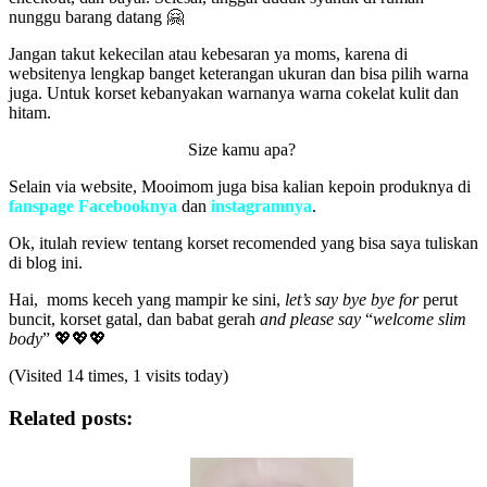
nunggu barang datang 🤗
Jangan takut kekecilan atau kebesaran ya moms, karena di
websitenya lengkap banget keterangan ukuran dan bisa pilih warna
juga. Untuk korset kebanyakan warnanya warna cokelat kulit dan
hitam.
Size kamu apa?
Selain via website, Mooimom juga bisa kalian kepoin produknya di
fanspage Facebooknya
dan
instagramnya
.
Ok, itulah review tentang korset recomended yang bisa saya tuliskan
di blog ini.
Hai, moms keceh yang mampir ke sini,
let’s say bye bye for
perut
buncit, korset gatal, dan babat gerah
and please say
“
welcome slim
body
” 💖💖💖
(Visited 14 times, 1 visits today)
Related posts: