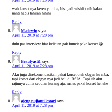
April 11, 2019 at 7:28 pm
wah korset nya keren ya mba, bisa jadi wishlist nih kalau
nanti habis lahiran hihihi
Reply
Masirwin
says:
April 11, 2019 at 7:28 pm
dulu pas interview biar keliatan gak buncit pake korset 😀
Reply
Beautyasti1
says:
April 11, 2019 at 7:28 pm
Aku juga direkomendasikan pakai korset oleh obgyn ku mba,
tapi korset dari obgyn nya jadi beli di RSIA. Tapi sih aku
rajinnya cuma sebulan kurang aja, males pakai korset hehehe
Reply
ajeng pujianti lestari
says:
April 11, 2019 at 7:28 pm