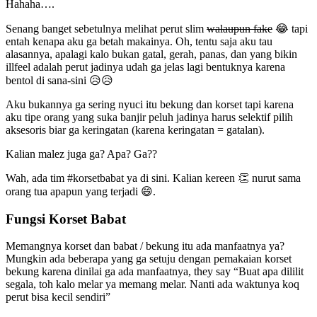
Hahaha….
Senang banget sebetulnya melihat perut slim
walaupun fake
😂 tapi
entah kenapa aku ga betah makainya. Oh, tentu saja aku tau
alasannya, apalagi kalo bukan gatal, gerah, panas, dan yang bikin
illfeel adalah perut jadinya udah ga jelas lagi bentuknya karena
bentol di sana-sini 😥😥
Aku bukannya ga sering nyuci itu bekung dan korset tapi karena
aku tipe orang yang suka banjir peluh jadinya harus selektif pilih
aksesoris biar ga keringatan (karena keringatan = gatalan).
Kalian malez juga ga? Apa? Ga??
Wah, ada tim #korsetbabat ya di sini. Kalian kereen 👏 nurut sama
orang tua apapun yang terjadi 😄.
Fungsi Korset Babat
Memangnya korset dan babat / bekung itu ada manfaatnya ya?
Mungkin ada beberapa yang ga setuju dengan pemakaian korset
bekung karena dinilai ga ada manfaatnya, they say “Buat apa dililit
segala, toh kalo melar ya memang melar. Nanti ada waktunya koq
perut bisa kecil sendiri”