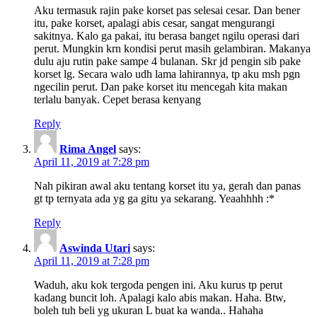
Aku termasuk rajin pake korset pas selesai cesar. Dan bener
itu, pake korset, apalagi abis cesar, sangat mengurangi
sakitnya. Kalo ga pakai, itu berasa banget ngilu operasi dari
perut. Mungkin krn kondisi perut masih gelambiran. Makanya
dulu aju rutin pake sampe 4 bulanan. Skr jd pengin sib pake
korset lg. Secara walo udh lama lahirannya, tp aku msh pgn
ngecilin perut. Dan pake korset itu mencegah kita makan
terlalu banyak. Cepet berasa kenyang
Reply
Rima Angel
says:
April 11, 2019 at 7:28 pm
Nah pikiran awal aku tentang korset itu ya, gerah dan panas
gt tp ternyata ada yg ga gitu ya sekarang. Yeaahhhh :*
Reply
Aswinda Utari
says:
April 11, 2019 at 7:28 pm
Waduh, aku kok tergoda pengen ini. Aku kurus tp perut
kadang buncit loh. Apalagi kalo abis makan. Haha. Btw,
boleh tuh beli yg ukuran L buat ka wanda.. Hahaha