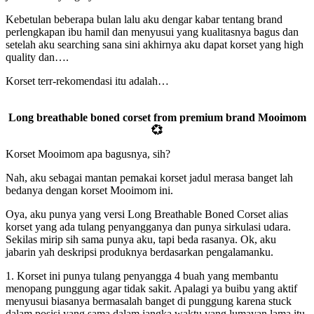
Kebetulan beberapa bulan lalu aku dengar kabar tentang brand
perlengkapan ibu hamil dan menyusui yang kualitasnya bagus dan
setelah aku searching sana sini akhirnya aku dapat korset yang high
quality dan….
Korset terr-rekomendasi itu adalah…
Long breathable boned corset from premium brand Mooimom
💞
Korset Mooimom apa bagusnya, sih?
Nah, aku sebagai mantan pemakai korset jadul merasa banget lah
bedanya dengan korset Mooimom ini.
Oya, aku punya yang versi Long Breathable Boned Corset alias
korset yang ada tulang penyangganya dan punya sirkulasi udara.
Sekilas mirip sih sama punya aku, tapi beda rasanya. Ok, aku
jabarin yah deskripsi produknya berdasarkan pengalamanku.
1. Korset ini punya tulang penyangga 4 buah yang membantu
menopang punggung agar tidak sakit. Apalagi ya buibu yang aktif
menyusui biasanya bermasalah banget di punggung karena stuck
dalam posisi yang sama dalam jangka waktu yang lumayan lama itu