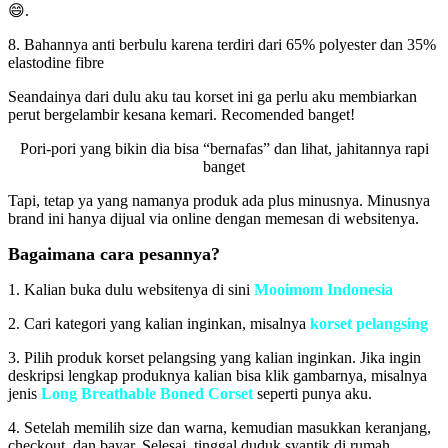
😄.
8. Bahannya anti berbulu karena terdiri dari 65% polyester dan 35%
elastodine fibre
Seandainya dari dulu aku tau korset ini ga perlu aku membiarkan
perut bergelambir kesana kemari. Recomended banget!
Pori-pori yang bikin dia bisa “bernafas” dan lihat, jahitannya rapi
banget
Tapi, tetap ya yang namanya produk ada plus minusnya. Minusnya
brand ini hanya dijual via online dengan memesan di websitenya.
Bagaimana cara pesannya?
1. Kalian buka dulu websitenya di sini
Mooimom Indonesia
2. Cari kategori yang kalian inginkan, misalnya
korset pelangsing
3. Pilih produk korset pelangsing yang kalian inginkan. Jika ingin
deskripsi lengkap produknya kalian bisa klik gambarnya, misalnya
jenis
Long Breathable Boned Corset
seperti punya aku.
4. Setelah memilih size dan warna, kemudian masukkan keranjang,
checkout, dan bayar. Selesai, tinggal duduk syantik di rumah