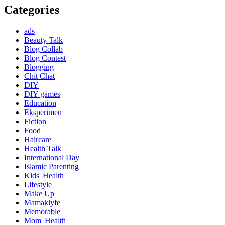
Categories
ads
Beauty Talk
Blog Collab
Blog Contest
Blogging
Chit Chat
DIY
DIY games
Education
Eksperimen
Fiction
Food
Haircare
Health Talk
International Day
Islamic Parenting
Kids' Health
Lifestyle
Make Up
Mamaklyfe
Memorable
Mom' Health